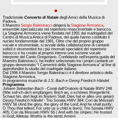
Tradizionale
Concerto di Natale
degli Amici della Musica di
Padova.
Il Maestro
Sergio Balestracci
dirigerà la
Stagione Armonica
,
ensemble specializzato nel repertorio rinascimentale e barocco.
La Stagione Armonica viene fondata nel 1991 dai madrigalisti del
Centro di Musica Antica di Padova, del quale hanno costituito il
nucleo fondamentale dal 1981. Oltre che del proprio gruppo
vocale e strumentale, si avvale della collaborazione di cantanti
solisti e strumentisti tra i più rinomati specialisti del repertorio
barocco e ha creato al proprio interno una sezione vocale
interprete del Canto Gregoriano. Confidando nell’esperta guida del
Maestro Balestracci, ha inoltre selezionato tra i propri cantanti un
gruppo denominato “I Cameristi della Stagione Armonica” al fine di
approfondire lo studio del madrigale italiano.
Dal 1996 il Maestro Sergio Balestracci è il direttore artistico della
Stagione Armonica.
In programma musiche di
J.S. Bach e Georg Friedrich Händel.
Programma
Johann Sebastian Bach
- Corali dall'Oratorio di Natale BWV 248
(Wie soll ich dich empfangen; Brich an, o schönes Morgenlicht;
Schaut hin, dort liegt im finstern Stall; Dies hat er alles uns getan)
Georg Friedrich Händel
- Trio Sonata HWV 384; Cori da Messiah
HWV 56 (And the glory, the glory of the Lord; And he shall purify;
O Thou that tellest; For unto us a child is born); Trio Sonata HWV
405; Cori da Messiah HWV 56 ( And with his stripes; He trusted
in God; Alleluia; Worthy is the lamb; Amen)