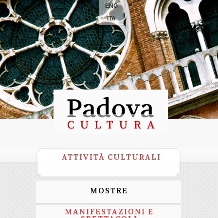
ENG
ITA
ATTIVITÀ CULTURALI
MOSTRE
MANIFESTAZIONI E