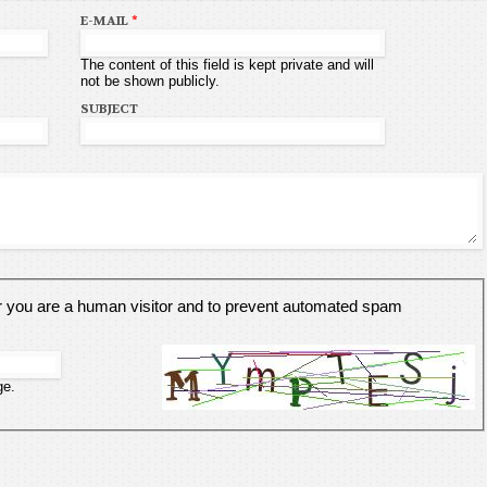
E-MAIL
*
The content of this field is kept private and will
not be shown publicly.
SUBJECT
er you are a human visitor and to prevent automated spam
ge.