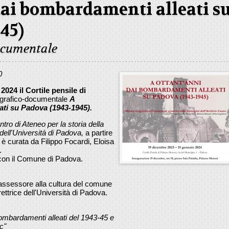
dai bombardamenti alleati s
45)
ocumentale
0
 2024
il Cortile pensile di
ografico-documentale
A
ati su Padova (1943-1945).
tro di Ateneo per la storia della
ell'Università di Padova,
a partire
 è curata da Filippo Focardi, Eloisa
.
e con il Comune di Padova.
- assessore alla cultura del comune
ettrice dell'Università di Padova.
bombardamenti alleati del 1943-45 e
c"