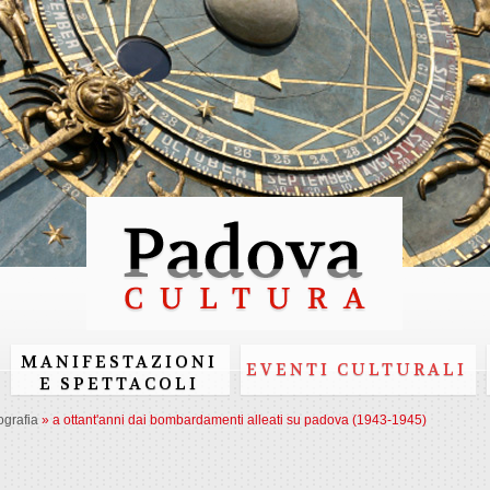
Skip to
main
content
MANIFESTAZIONI
EVENTI CULTURALI
E SPETTACOLI
ografia
»
a ottant'anni dai bombardamenti alleati su padova (1943-1945)