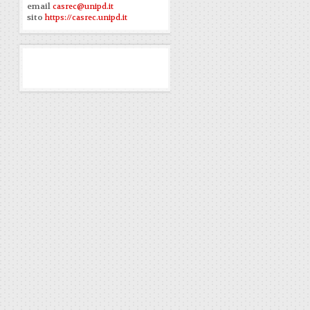
email
casrec@unipd.it
sito
https://casrec.unipd.it