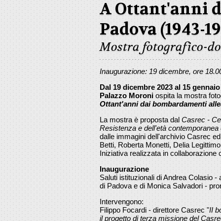
A Ottant'anni 
Padova (1943-19
Mostra fotografico-d
Inaugurazione: 19 dicembre, ore 18.0
Dal 19 dicembre 2023 al 15 gennaio
Palazzo Moroni
ospita la mostra fot
Ottant'anni dai bombardamenti alle
La mostra è proposta dal
Casrec - Cen
Resistenza e dell'età contemporanea d
dalle immagini dell'archivio Casrec ed
Betti, Roberta Monetti, Delia Legittimo
Iniziativa realizzata in collaborazion
Inaugurazione
Saluti istituzionali di Andrea Colasio 
di Padova e di Monica Salvadori - pror
Intervengono:
Filippo Focardi - direttore Casrec "
II 
il progetto di terza missione del Casre