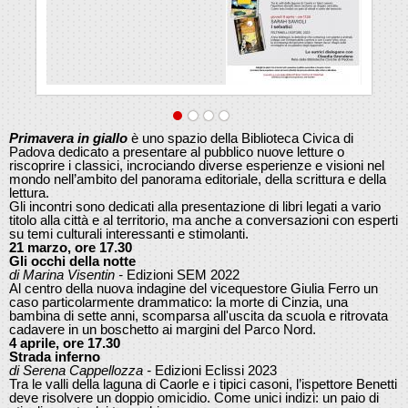
Primavera in giallo
è uno spazio della Biblioteca Civica di
Padova dedicato a presentare al pubblico nuove letture o
riscoprire i classici, incrociando diverse esperienze e visioni nel
mondo nell’ambito del panorama editoriale, della scrittura e della
lettura.
Gli incontri sono dedicati alla presentazione di libri legati a vario
titolo alla città e al territorio, ma anche a conversazioni con esperti
su temi culturali interessanti e stimolanti.
21 marzo, ore 17.30
Gli occhi della notte
di Marina Visentin -
Edizioni SEM 2022
Al centro della nuova indagine del vicequestore Giulia Ferro un
caso particolarmente drammatico: la morte di Cinzia, una
bambina di sette anni, scomparsa all'uscita da scuola e ritrovata
cadavere in un boschetto ai margini del Parco Nord.
4 aprile, ore 17.30
Strada inferno
di Serena Cappellozza -
Edizioni Eclissi 2023
Tra le valli della laguna di Caorle e i tipici casoni, l’ispettore Benetti
deve risolvere un doppio omicidio. Come unici indizi: un paio di