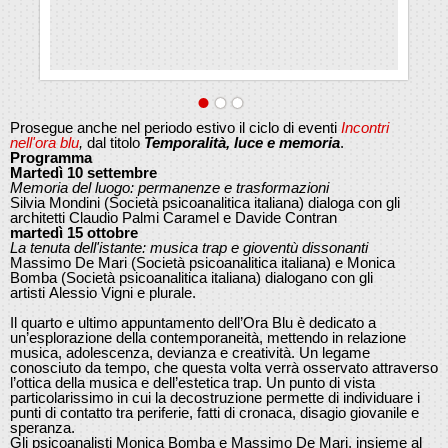
Prosegue anche nel periodo estivo il ciclo di eventi
Incontri
nell'ora blu
,
dal titolo
Temporalità, luce e memoria
.
Programma
M
artedì 10 settembre
Memoria del luogo: permanenze e trasformazioni
Silvia Mondini (Società psicoanalitica italiana) dialoga con gli
architetti Claudio Palmi Caramel e Davide Contran
martedì 15 ottobre
La tenuta dell'istante: musica trap e gioventù dissonanti
Massimo De Mari (Società psicoanalitica italiana) e Monica
Bomba (Società psicoanalitica italiana) dialogano con gli
artisti Alessio Vigni e plurale.
Il quarto e ultimo appuntamento dell’Ora Blu è dedicato a
un’esplorazione della contemporaneità, mettendo in relazione
musica, adolescenza, devianza e creatività. Un legame
conosciuto da tempo, che questa volta verrà osservato attraverso
l’ottica della musica e dell’estetica trap. Un punto di vista
particolarissimo in cui la decostruzione permette di individuare i
punti di contatto tra periferie, fatti di cronaca, disagio giovanile e
speranza.
Gli psicoanalisti Monica Bomba e Massimo De Mari, insieme al