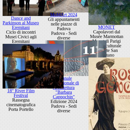
MoMArt 2024
Dance and
Gli appuntamenti
Parkinson al Museo
nelle piazze di
MONET
Eremitani
Padova
Capolavori dal
Ciclo di incontri
Padova - Sedi
Musée Marmottan
Musei Civici agli
diverse
Monet di Parigi
Eremitani
Centro culturale
Altinate San
Gaetano
Biennale
Internazionale di
Architettura
18° River Film
"Barbara
Festival
Cappochin"
Rassegna
Edizione 2024
cinematografica
Padova - Sedi
Porta Portello
diverse