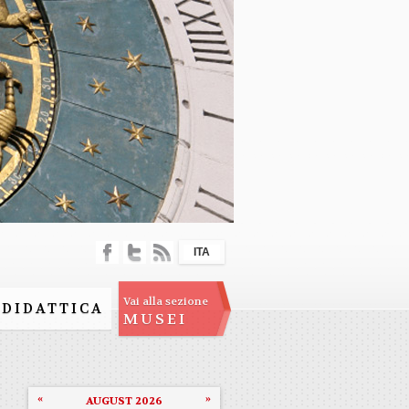
ITA
Vai alla sezione
DIDATTICA
MUSEI
«
»
AUGUST 2026