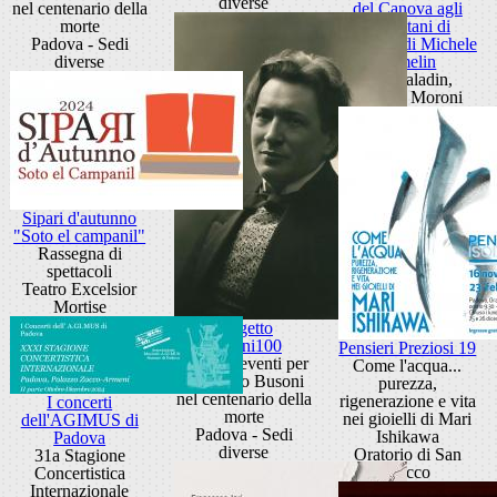
diverse
nel centenario della
del Canova agli
morte
Eremitani di
Padova - Sedi
Padova" di Michele
diverse
Armelin
Sala Paladin,
Palazzo Moroni
Sipari d'autunno
"Soto el campanil"
Rassegna di
spettacoli
Teatro Excelsior
Mortise
Progetto
Busoni100
Pensieri Preziosi 19
Ciclo di eventi per
Come l'acqua...
Ferruccio Busoni
purezza,
nel centenario della
rigenerazione e vita
I concerti
morte
nei gioielli di Mari
dell'AGIMUS di
Padova - Sedi
Ishikawa
Padova
diverse
Oratorio di San
31a Stagione
Rocco
Concertistica
Internazionale