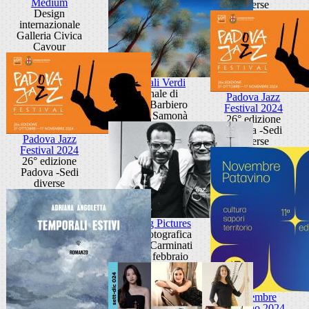
Medium
diverse
Design
internazionale
Galleria Civica
Cavour
Cattedrali Verdi
Personale di
Padova Jazz
Marina Barbiero
Festival 2024
Galleria Samonà
26° edizione
Padova -Sedi
Padova Jazz
diverse
Festival 2024
26° edizione
Padova -Sedi
diverse
Sounding Pictures
Mostra fotografica
di Elena Carminati
via VIII febbraio
Novembre
Patavino 2024