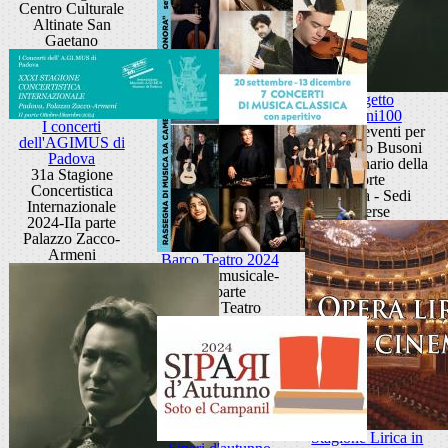
Centro Culturale
Altinate San
Gaetano
Progetto
Busoni100
I concerti
Ciclo di eventi per
dell'AGIMUS di
Ferruccio Busoni
Padova
nel centenario della
31a Stagione
morte
Concertistica
Padova - Sedi
Internazionale
diverse
2024-IIa parte
Palazzo Zacco-
Armeni
Barco Teatro 2024
Stagione musicale-
IIa parte
Barco Teatro
Stagione Lirica in