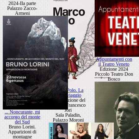
2024-IIa parte
Palazzo Zacco-
Armeni
Appuntamenti con
il Teatro Veneto
Edizione 2024
Piccolo Teatro Don
Bosco
Marco Polo. La
vita è viaggio
Presentazione del
libro di Francesco
Jori
... Noncurante, mi
Sala Paladin,
accorgo del monte
Palazzo Moroni
del Sud
Bruno Lorini.
Apparizioni di
montagne