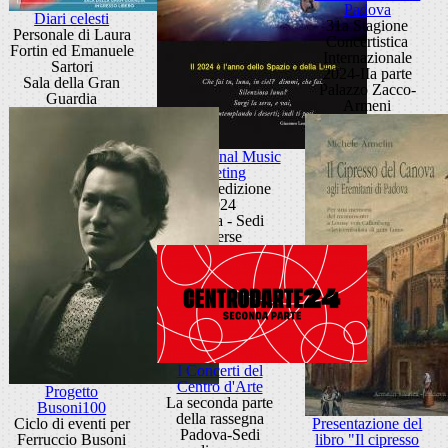
Padova
Diari celesti
31a Stagione
Personale di Laura
Concertistica
Fortin ed Emanuele
Internazionale
Sartori
2024-IIa parte
Sala della Gran
Palazzo Zacco-
Guardia
Armeni
International Music
Meeting
XXXII edizione
2024
Padova - Sedi
diverse
I Concerti del
Centro d'Arte
Progetto
La seconda parte
Busoni100
della rassegna
Ciclo di eventi per
Presentazione del
Padova-Sedi
Ferruccio Busoni
libro "Il cipresso