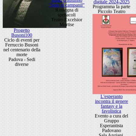
Sipari d'autunno
digitale 2024-2025
"Soto el campanil"
Programma Ia parte
Rassegna di
Piccolo Teatro
spettacoli
Teatro Excelsior
Mortise
Progetto
Busoni100
Ciclo di eventi per
Ferruccio Busoni
nel centenario della
morte
Padova - Sedi
diverse
L'esperanto
incontra il genere
fantasy e la
favolistica
Evento a cura del
Gruppo
Esperantista
Padovano
Sala Anziani,