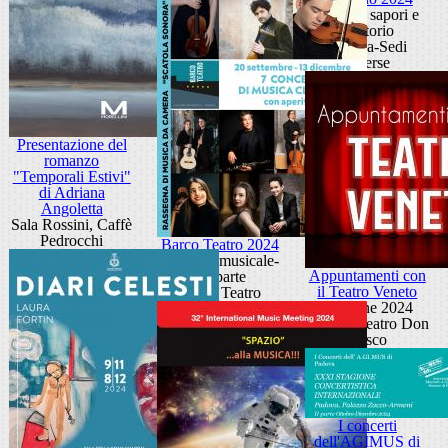
Cultura, sapori e
territorio
Padova-Sedi
diverse
Presentazione del
romanzo
"Temporali Estivi"
di Adriana
Angoletta
Sala Rossini, Caffè
Pedrocchi
Barco Teatro 2024
Stagione musicale-
Appuntamenti con
IIa parte
il Teatro Veneto
Barco Teatro
Edizione 2024
Piccolo Teatro Don
Bosco
I concerti
dell'AGIMUS di