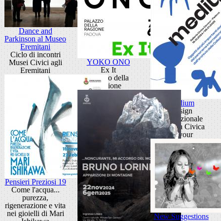
Dance and
Parkinson al Museo
Eremitani
Ciclo di incontri
YOKO ONO
Musei Civici agli
Ex It
Eremitani
Palazzo della
Ragione
Medium
Design
internazionale
Galleria Civica
Cavour
Pensieri Preziosi 19
Come l'acqua...
purezza,
rigenerazione e vita
nei gioielli di Mari
New Suggestions