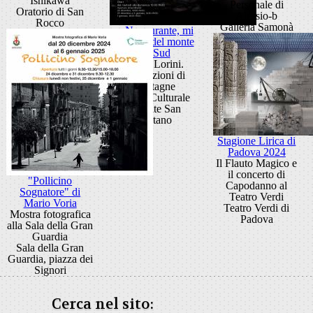
Ishikawa
Personale di
Oratorio di San
Alessio-b
Rocco
Galleria Samonà
... Noncurante, mi
accorgo del monte
del Sud
Bruno Lorini.
Apparizioni di
montagne
Centro Culturale
Altinate San
Gaetano
Stagione Lirica di
Padova 2024
Il Flauto Magico e
il concerto di
"Pollicino
Capodanno al
Sognatore" di
Teatro Verdi
Mario Voria
Teatro Verdi di
Mostra fotografica
Padova
alla Sala della Gran
Guardia
Sala della Gran
Guardia, piazza dei
Signori
Cerca nel sito: