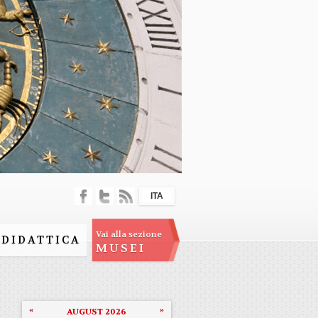
ITA
Vai alla sezione
DIDATTICA
MUSEI
«
»
AUGUST 2026