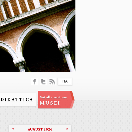
ITA
Vai alla sezione
DIDATTICA
MUSEI
«
»
AUGUST 2026