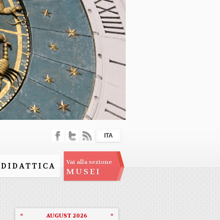
ITA
Vai alla sezione
DIDATTICA
MUSEI
«
»
AUGUST 2026