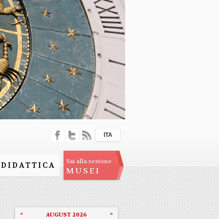
ITA
Vai alla sezione
DIDATTICA
MUSEI
«
»
AUGUST 2026