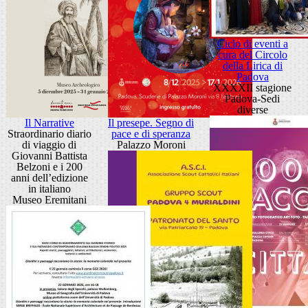
Ciclo di eventi a
cura del Circolo
della Lirica di
Padova
XXXXII stagione
Padova-Sedi
diverse
Il Narrative
Il presepe. Segno di
Straordinario diario
pace e di speranza
di viaggio di
Palazzo Moroni
Giovanni Battista
Belzoni e i 200
anni dell’edizione
in italiano
Museo Eremitani