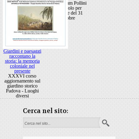
Auditorium Pollini
spettacolo per
famiglie del 31
ottobre
Giardini e paesaggi
raccontano la
storia: la memoria
coloniale nel
presente
XXXVI corso
aggiornamento sul
giardino storico
Padova - Luoghi
diversi
Cerca nel sito:
Search form