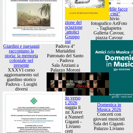
Mostra "Mille facce
di una città"
L'Archivio
Presentazione del
fotografico ArtFoto
libro Associazione
- Tagliapietra
Scout Cattolici
Galleria Cavour,
Italiani Gruppo
piazza Cavour
Scout
Giardini e paesaggi
Padova 4°
raccontano la
Murialdini
storia: la memoria
Patronato del Santo
coloniale nel
- Padova
presente
Sala Anziani a
XXXVI corso
Palazzo Moroni
aggiornamento sul
giardino storico
Padova - Luoghi
diversi
In viaggio verso
Mozart 2026
Domenica in
OPV omaggia il
Musica 2026
figlio Franz Xaver
Concerti con
e la sorella Nannerl
giovani musicisti
Sala dei Giganti -
Sala dei Giganti-
Palazzo Liviano
Palazzo Liviano
concerti