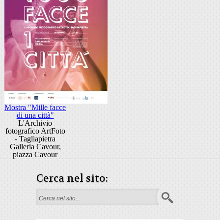
Mostra "Mille facce
di una città"
L'Archivio
fotografico ArtFoto
- Tagliapietra
Galleria Cavour,
piazza Cavour
Cerca nel sito:
Search form