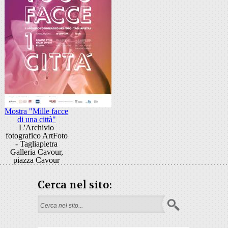
Mostra "Mille facce
di una città"
L'Archivio
fotografico ArtFoto
- Tagliapietra
Galleria Cavour,
piazza Cavour
Cerca nel sito:
Search form