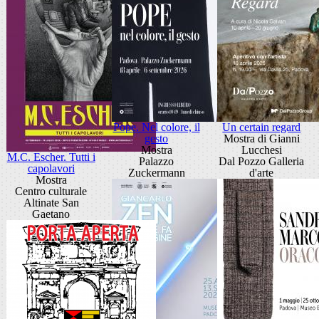
Pope. Nel colore, il
Un certain regard
gesto
Mostra di Gianni
Mostra
Lucchesi
M.C. Escher. Tutti i
Palazzo
Dal Pozzo Galleria
capolavori
Zuckermann
d'arte
Mostra
Centro culturale
Altinate San
Gaetano