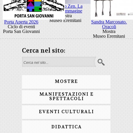
Giancarlo Zen. La
luce fa l'immagine
Mostra
Museo Eremitani
Porta Aperta 2026
Sandra Marconato.
Ciclo di eventi
Oracoli
Porta San Giovanni
Mostra
Museo Eremitani
Cerca nel sito:
Search form
MOSTRE
MANIFESTAZIONI E
SPETTACOLI
EVENTI CULTURALI
DIDATTICA