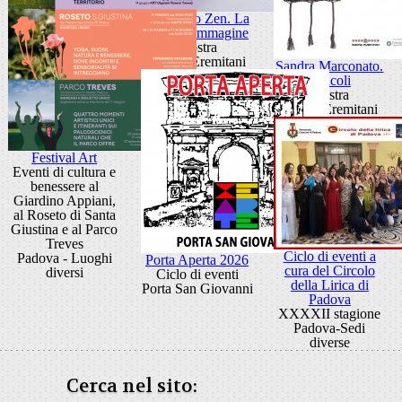
Giancarlo Zen. La
luce fa l'immagine
Mostra
Museo Eremitani
Sandra Marconato.
Oracoli
Mostra
Museo Eremitani
Festival Art
Eventi di cultura e
benessere al
Giardino Appiani,
al Roseto di Santa
Giustina e al Parco
Treves
Ciclo di eventi a
Padova - Luoghi
Porta Aperta 2026
cura del Circolo
diversi
Ciclo di eventi
della Lirica di
Porta San Giovanni
Padova
XXXXII stagione
Padova-Sedi
diverse
Cerca nel sito: