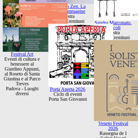
Giancarlo Zen. La
luce fa l'immagine
Mostra
Museo Eremitani
Sandra Marconato.
Oracoli
Mostra
Museo Eremitani
Festival Art
Eventi di cultura e
benessere al
Giardino Appiani,
al Roseto di Santa
Giustina e al Parco
Treves
Padova - Luoghi
Porta Aperta 2026
diversi
Ciclo di eventi
Porta San Giovanni
Veneto Festival
2026
Rassegna de I