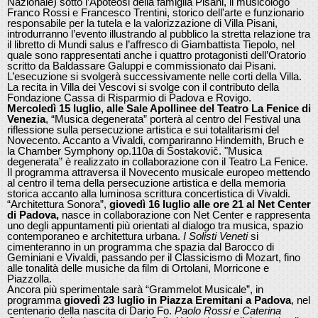
Nazionale) sotto l’Apoteosi della famiglia Pisani, il musicologo
Franco Rossi e Francesco Trentini, storico dell'arte e funzionario
responsabile per la tutela e la valorizzazione di Villa Pisani,
introdurranno l’evento illustrando al pubblico la stretta relazione tra
il libretto di Mundi salus e l’affresco di Giambattista Tiepolo, nel
quale sono rappresentati anche i quattro protagonisti dell’Oratorio
scritto da Baldassare Galuppi e commissionato dai Pisani.
L’esecuzione si svolgerà successivamente nelle corti della Villa.
La recita in Villa dei Vescovi si svolge con il contributo della
Fondazione Cassa di Risparmio di Padova e Rovigo.
Mercoledì 15 luglio, alle Sale Apollinee del Teatro La Fenice di
Venezia
, “Musica degenerata” porterà al centro del Festival una
riflessione sulla persecuzione artistica e sui totalitarismi del
Novecento. Accanto a Vivaldi, compariranno Hindemith, Bruch e
la Chamber Symphony op.110a di Šostakovič. "Musica
degenerata” è realizzato in collaborazione con il Teatro La Fenice.
Il programma attraversa il Novecento musicale europeo mettendo
al centro il tema della persecuzione artistica e della memoria
storica accanto alla luminosa scrittura concertistica di Vivaldi.
“Architettura Sonora”,
giovedì 16 luglio alle ore 21 al Net Center
di Padova,
nasce in collaborazione con Net Center e rappresenta
uno degli appuntamenti più orientati al dialogo tra musica, spazio
contemporaneo e architettura urbana.
I Solisti Veneti
si
cimenteranno in un programma che spazia dal Barocco di
Geminiani e Vivaldi, passando per il Classicismo di Mozart, fino
alle tonalità delle musiche da film di Ortolani, Morricone e
Piazzolla.
Ancora più sperimentale sarà “Grammelot Musicale”, in
programma
giovedì 23 luglio in Piazza Eremitani a Padova
, nel
centenario della nascita di Dario Fo.
Paolo Rossi e Caterina