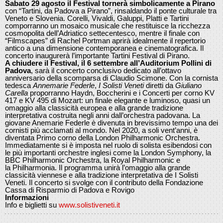
Sabato 29 agosto il Festival tornerà simbolicamente a Pirano
con “Tartini, da Padova a Pirano”, rinsaldando il ponte culturale tra
Veneto e Slovenia. Corelli, Vivaldi, Galuppi, Platti e Tartini
comporranno un mosaico musicale che restituisce la ricchezza
cosmopolita dell’Adriatico settecentesco, mentre il finale con
“Filmscapes” di Rachel Portman aprirà idealmente il repertorio
antico a una dimensione contemporanea e cinematografica. Il
concerto inaugurerà l’importante Tartini Festival di Pirano.
A chiudere il Festival, il 6 settembre all’Auditorium Pollini di
Padova
, sarà il concerto conclusivo dedicato all’ottavo
anniversario della scomparsa di Claudio Scimone. Con la cornista
tedesca
Annemarie Federle
,
I Solisti Veneti
diretti da
Giuliano
Carella
proporranno Haydn, Boccherini e i Concerti per corno KV
417 e KV 495 di Mozart: un finale elegante e luminoso, quasi un
omaggio alla classicità europea e alla grande tradizione
interpretativa costruita negli anni dall’orchestra padovana. La
giovane Anemarie Federle è divenuta in brevissimo tempo una dei
cornisti più acclamati al mondo. Nel 2020, a soli vent’anni, è
diventata Primo corno della London Philharmonic Orchestra.
Immediatamente si è imposta nel ruolo di solista esibendosi con
le più importanti orchestre inglesi come la London Symphony, la
BBC Philharmonic Orchestra, la Royal Philharmonic e
la Philharmonia. Il programma unirà l’omaggio alla grande
classicità viennese e alla tradizione interpretativa de I Solisti
Veneti. Il concerto si svolge con il contributo della Fondazione
Cassa di Risparmio di Padova e Rovigo
Informazioni
Info e biglietti su
www.
solistiveneti.it