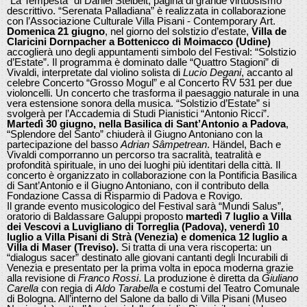
“La Tempesta” di Daniel Steibelt, pagina di grande virtuosismo
descrittivo. “Serenata Palladiana” è realizzata in collaborazione
con l’Associazione Culturale Villa Pisani - Contemporary Art.
Domenica 21 giugno
, nel giorno del solstizio d’estate,
Villa de
Claricini Dornpacher a Bottenicco di Moimacco (Udine)
accoglierà uno degli appuntamenti simbolo del Festival: “Solstizio
d’Estate”. Il programma è dominato dalle “Quattro Stagioni” di
Vivaldi, interpretate dal violino solista di
Lucio Degani
, accanto al
celebre Concerto “Grosso Mogul” e al Concerto RV 531 per due
violoncelli. Un concerto che trasforma il paesaggio naturale in una
vera estensione sonora della musica. “Solstizio d’Estate” si
svolgerà per l’Accademia di Studi Pianistici “Antonio Ricci”.
Martedì 30 giugno, nella Basilica di Sant’Antonio a Padova
,
“Splendore del Santo” chiuderà il Giugno Antoniano con la
partecipazione del basso
Adrian Sâmpetrean
. Händel, Bach e
Vivaldi comporranno un percorso tra sacralità, teatralità e
profondità spirituale, in uno dei luoghi più identitari della città. Il
concerto è organizzato in collaborazione con la Pontificia Basilica
di Sant’Antonio e il Giugno Antoniano, con il contributo della
Fondazione Cassa di Risparmio di Padova e Rovigo.
Il grande evento musicologico del Festival sarà “Mundi Salus”,
oratorio di Baldassare Galuppi proposto
martedì 7 luglio a Villa
dei Vescovi a Luvigliano di Torreglia (Padova), venerdì 10
luglio a Villa Pisani di Strà (Venezia) e domenica 12 luglio a
Villa di Maser (Treviso).
Si tratta di una vera riscoperta: un
“dialogus sacer” destinato alle giovani cantanti degli Incurabili di
Venezia e presentato per la prima volta in epoca moderna grazie
alla revisione di
Franco Rossi
. La produzione è diretta da
Giuliano
Carella
con regia di
Aldo Tarabell
a e costumi del Teatro Comunale
di Bologna. All’interno del Salone da ballo di Villa Pisani (Museo