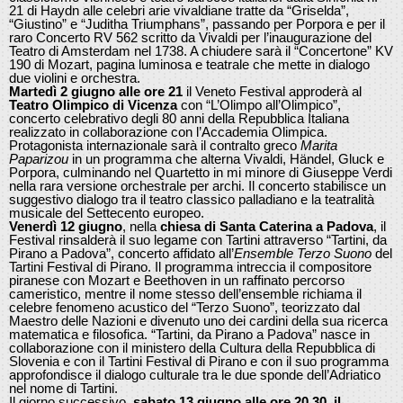
21 di Haydn alle celebri arie vivaldiane tratte da “Griselda”,
“Giustino” e “Juditha Triumphans”, passando per Porpora e per il
raro Concerto RV 562 scritto da Vivaldi per l’inaugurazione del
Teatro di Amsterdam nel 1738. A chiudere sarà il “Concertone” KV
190 di Mozart, pagina luminosa e teatrale che mette in dialogo
due violini e orchestra.
Martedì 2 giugno alle ore 21
il Veneto Festival approderà al
Teatro Olimpico di Vicenza
con “L’Olimpo all’Olimpico”,
concerto celebrativo degli 80 anni della Repubblica Italiana
realizzato in collaborazione con l’Accademia Olimpica.
Protagonista internazionale sarà il contralto greco
Marita
Paparizou
in un programma che alterna Vivaldi, Händel, Gluck e
Porpora, culminando nel Quartetto in mi minore di Giuseppe Verdi
nella rara versione orchestrale per archi. Il concerto stabilisce un
suggestivo dialogo tra il teatro classico palladiano e la teatralità
musicale del Settecento europeo.
Venerdì 12 giugno
, nella
chiesa di Santa Caterina a Padova
, il
Festival rinsalderà il suo legame con Tartini attraverso “Tartini, da
Pirano a Padova”, concerto affidato all’
Ensemble Terzo Suono
del
Tartini Festival di Pirano. Il programma intreccia il compositore
piranese con Mozart e Beethoven in un raffinato percorso
cameristico, mentre il nome stesso dell’ensemble richiama il
celebre fenomeno acustico del “Terzo Suono”, teorizzato dal
Maestro delle Nazioni e divenuto uno dei cardini della sua ricerca
matematica e filosofica. “Tartini, da Pirano a Padova” nasce in
collaborazione con il ministero della Cultura della Repubblica di
Slovenia e con il Tartini Festival di Pirano e con il suo programma
approfondisce il dialogo culturale tra le due sponde dell’Adriatico
nel nome di Tartini.
Il giorno successivo,
sabato 13 giugno alle ore 20.30, il