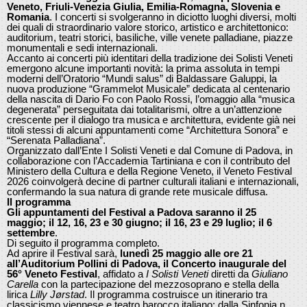
Veneto, Friuli-Venezia Giulia, Emilia-Romagna, Slovenia e
Romania
. I concerti si svolgeranno in diciotto luoghi diversi, molti
dei quali di straordinario valore storico, artistico e architettonico:
auditorium, teatri storici, basiliche, ville venete palladiane, piazze
monumentali e sedi internazionali.
Accanto ai concerti più identitari della tradizione dei Solisti Veneti
emergono alcune importanti novità: la prima assoluta in tempi
moderni dell’Oratorio “Mundi salus” di Baldassare Galuppi, la
nuova produzione “Grammelot Musicale” dedicata al centenario
della nascita di Dario Fo con Paolo Rossi, l’omaggio alla “musica
degenerata” perseguitata dai totalitarismi, oltre a un’attenzione
crescente per il dialogo tra musica e architettura, evidente già nei
titoli stessi di alcuni appuntamenti come “Architettura Sonora” e
“Serenata Palladiana”.
Organizzato dall’Ente I Solisti Veneti e dal Comune di Padova, in
collaborazione con l’Accademia Tartiniana e con il contributo del
Ministero della Cultura e della Regione Veneto, il Veneto Festival
2026 coinvolgerà decine di partner culturali italiani e internazionali,
confermando la sua natura di grande rete musicale diffusa.
Il programma
Gli appuntamenti del Festival a Padova saranno il 25
maggio; il 12, 16, 23 e 30 giugno; il 16, 23 e 29 luglio; il 6
settembre
.
Di seguito il programma completo.
Ad aprire il Festival sarà,
lunedì 25 maggio alle ore 21
all’Auditorium Pollini di Padova, il Concerto inaugurale del
56° Veneto Festival
, affidato a
I Solisti Veneti
diretti da
Giuliano
Carella
con la partecipazione del mezzosoprano e stella della
lirica
Lilly Jørstad
. Il programma costruisce un itinerario tra
classicismo viennese e teatro barocco italiano: dalla Sinfonia n.