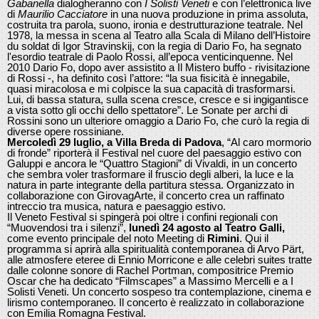
Gabanella
dialogheranno con
I Solisti Veneti
e con l’elettronica live
di
Maurilio Cacciatore
in una nuova produzione in prima assoluta,
costruita tra parola, suono, ironia e destrutturazione teatrale. Nel
1978, la messa in scena al Teatro alla Scala di Milano dell’Histoire
du soldat di Igor Stravinskij, con la regia di Dario Fo, ha segnato
l'esordio teatrale di Paolo Rossi, all’epoca venticinquenne. Nel
2010 Dario Fo, dopo aver assistito a Il Mistero buffo - rivisitazione
di Rossi -, ha definito così l’attore: “la sua fisicità è innegabile,
quasi miracolosa e mi colpisce la sua capacità di trasformarsi.
Lui, di bassa statura, sulla scena cresce, cresce e si ingigantisce
a vista sotto gli occhi dello spettatore”. Le Sonate per archi di
Rossini sono un ulteriore omaggio a Dario Fo, che curò la regia di
diverse opere rossiniane.
Mercoledì 29 luglio, a Villa Breda di Padova
, “Al caro mormorio
di fronde” riporterà il Festival nel cuore del paesaggio estivo con
Galuppi e ancora le “Quattro Stagioni” di Vivaldi, in un concerto
che sembra voler trasformare il fruscio degli alberi, la luce e la
natura in parte integrante della partitura stessa. Organizzato in
collaborazione con GirovagArte, il concerto crea un raffinato
intreccio tra musica, natura e paesaggio estivo.
Il Veneto Festival si spingerà poi oltre i confini regionali con
“Muovendosi tra i silenzi”,
lunedì 24 agosto al Teatro Galli,
come evento principale del noto Meeting di
Rimini
. Qui il
programma si aprirà alla spiritualità contemporanea di Arvo Pärt,
alle atmosfere eteree di Ennio Morricone e alle celebri suites tratte
dalle colonne sonore di Rachel Portman, compositrice Premio
Oscar che ha dedicato “Filmscapes” a Massimo Mercelli e a I
Solisti Veneti. Un concerto sospeso tra contemplazione, cinema e
lirismo contemporaneo. Il concerto è realizzato in collaborazione
con Emilia Romagna Festival.