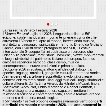
La rassegna Veneto Festival 2026
Il
Veneto Festival
taglia nel 2026 il traguardo della sua 56ª
edizione, confermandosi un importante itinerario culturale che
attraversa il Veneto e si apre al mondo, intrecciando musica,
architettura, paesaggio, spiritualità e memoria. Diretto da Giuliano
Carella, con I Solisti Veneti protagonisti assoluti, il Festival
Internazionale Giuseppe Tartini costruisce un percorso che
unisce ville palladiane, teatri storici, basiliche, piazze monumentali
e luoghi simbolici del patrimonio italiano ed europeo, facendo
dialogare repertorio barocco, classicismo, musica
contemporanea e nuove produzioni in prima assoluta.
L’edizione 2026 si sostanzia attorno all’idea del dialogo: tra
epoche, linguaggi musicali, geografie culturali e memoria storica.
A emergere nel cartellone è soprattutto la volontà di creare
connessioni: tra tempi storici, linguaggi musicali, luoghi simbolici e
culture differenti. Da Tartini a Vivaldi, da Händel a Mozart, fino a
Šostakovič, Arvo Pärt, Ennio Morricone e Rachel Portman, il
Festival disegna una mappa sonora capace di mettere in
relazione tradizione e contemporaneità, sacro e teatrale, grande
repertorio e riscoperta musicologica.
Il 56°
Veneto Festival
propone complessivamente v
enti concerti
distribuiti tra maggio e settembre 2026
, con
appuntamenti in