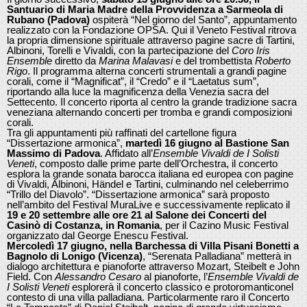
Santuario di Maria Madre della Provvidenza a Sarmeola di
Rubano (Padova)
ospiterà “Nel giorno del Santo”, appuntamento
realizzato con la Fondazione OPSA. Qui il Veneto Festival ritrova
la propria dimensione spirituale attraverso pagine sacre di Tartini,
Albinoni, Torelli e Vivaldi, con la partecipazione del
Coro Iris
Ensemble
diretto da
Marina Malavasi
e del trombettista
Roberto
Rigo
. Il programma alterna concerti strumentali a grandi pagine
corali, come il “Magnificat”, il “Credo” e il “Laetatus sum”,
riportando alla luce la magnificenza della Venezia sacra del
Settecento. Il concerto riporta al centro la grande tradizione sacra
veneziana alternando concerti per tromba e grandi composizioni
corali.
Tra gli appuntamenti più raffinati del cartellone figura
“Dissertazione armonica”,
martedì 16 giugno al Bastione San
Massimo di Padova
. Affidato all’
Ensemble Vivaldi de I Solisti
Veneti
, composto dalle prime parte dell’Orchestra, il concerto
esplora la grande sonata barocca italiana ed europea con pagine
di Vivaldi, Albinoni, Händel e Tartini, culminando nel celeberrimo
“Trillo del Diavolo”. “Dissertazione armonica” sarà proposto
nell’ambito del Festival MuraLive e successivamente replicato il
19 e 20 settembre alle ore 21 al Salone dei Concerti del
Casinò di Costanza, in Romania
, per il Cazino Music Festival
organizzato dal George Enescu Festival.
Mercoledì 17 giugno, nella Barchessa di Villa Pisani Bonetti a
Bagnolo di Lonigo (Vicenza)
, “Serenata Palladiana” metterà in
dialogo architettura e pianoforte attraverso Mozart, Steibelt e John
Field. Con
Alessandro Cesaro
al pianoforte, l’
Ensemble Vivaldi de
I Solisti Veneti
esplorerà il concerto classico e protoromanticonel
contesto di una villa palladiana. Particolarmente raro il Concerto