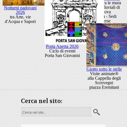
Festival tra le mura
e i porti fluviali di
Notturni padovani
Padova
2026
Padova - Sedi
tra Arte, vie
diverse
d'Acqua e Sapori
Porta Aperta 2026
Ciclo di eventi
Porta San Giovanni
Giotto sotto le stelle
Visite animate®
alla Cappella degli
Scrovegni
piazza Eremitani
Cerca nel sito:
Search form