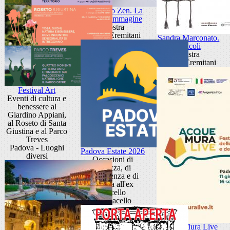
Giancarlo Zen. La
luce fa l'immagine
Mostra
Museo Eremitani
Sandra Marconato.
Oracoli
Mostra
Museo Eremitani
Festival Art
Eventi di cultura e
benessere al
Giardino Appiani,
al Roseto di Santa
Giustina e al Parco
Treves
Padova - Luoghi
Padova Estate 2026
diversi
Occasioni di
bellezza, di
conoscenza e di
cultura all'ex
Macello
Ex Macello
Acque Mura Live