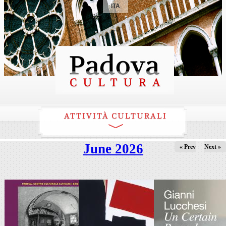
ITA
ATTIVITÀ CULTURALI
June 2026
« Prev
Next »