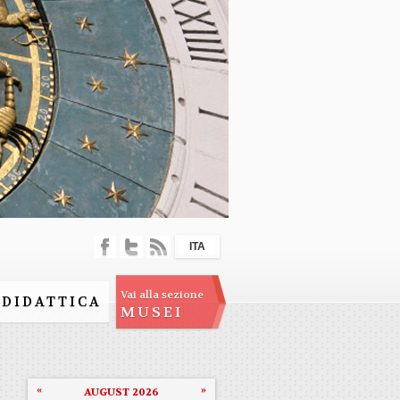
ITA
Vai alla sezione
DIDATTICA
MUSEI
«
»
AUGUST 2026