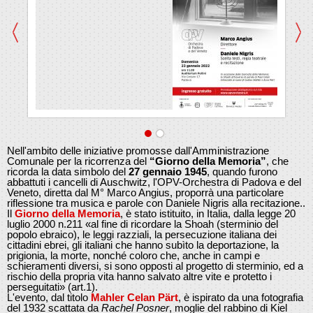
Nell'ambito delle iniziative promosse dall'Amministrazione
Comunale per la ricorrenza del
“Giorno della Memoria”
, che
ricorda la data simbolo del
27 gennaio 1945
, quando furono
abbattuti i cancelli di Auschwitz, l'OPV-Orchestra di Padova e del
Veneto, diretta dal M° Marco Angius, proporrà una particolare
riflessione tra musica e parole con Daniele Nigris alla recitazione..
Il
Giorno della Memoria
, è stato istituito, in Italia, dalla legge 20
luglio 2000 n.211 «al fine di ricordare la Shoah (sterminio del
popolo ebraico), le leggi razziali, la persecuzione italiana dei
cittadini ebrei, gli italiani che hanno subìto la deportazione, la
prigionia, la morte, nonché coloro che, anche in campi e
schieramenti diversi, si sono opposti al progetto di sterminio, ed a
rischio della propria vita hanno salvato altre vite e protetto i
perseguitati» (art.1).
L'evento, dal titolo
Mahler Celan Pärt
, è ispirato da una fotografia
del 1932 scattata da
Rachel Posner
, moglie del rabbino di Kiel