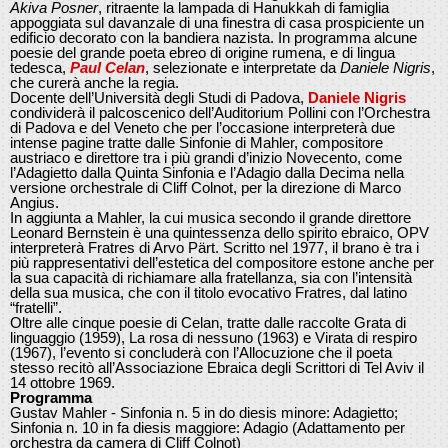
Akiva Posner
, ritraente la lampada di Hanukkah di famiglia
appoggiata sul davanzale di una finestra di casa prospiciente un
edificio decorato con la bandiera nazista. In programma alcune
poesie del grande poeta ebreo di origine rumena, e di lingua
tedesca,
Paul Celan
, selezionate e interpretate da
Daniele Nigris
,
che curerà anche la regia.
Docente dell’Università degli Studi di Padova,
Daniele Nigris
condividerà il palcoscenico dell’Auditorium Pollini con l’Orchestra
di Padova e del Veneto che per l’occasione interpreterà due
intense pagine tratte dalle Sinfonie di Mahler, compositore
austriaco e direttore tra i più grandi d’inizio Novecento, come
l’Adagietto dalla Quinta Sinfonia e l’Adagio dalla Decima nella
versione orchestrale di Cliff Colnot, per la direzione di Marco
Angius.
In aggiunta a Mahler, la cui musica secondo il grande direttore
Leonard Bernstein è una quintessenza dello spirito ebraico, OPV
interpreterà Fratres di Arvo Pärt. Scritto nel 1977, il brano è tra i
più rappresentativi dell’estetica del compositore estone anche per
la sua capacità di richiamare alla fratellanza, sia con l’intensità
della sua musica, che con il titolo evocativo Fratres, dal latino
“fratelli”.
Oltre alle cinque poesie di Celan, tratte dalle raccolte Grata di
linguaggio (1959), La rosa di nessuno (1963) e Virata di respiro
(1967), l’evento si concluderà con l’Allocuzione che il poeta
stesso recitò all’Associazione Ebraica degli Scrittori di Tel Aviv il
14 ottobre 1969.
Programma
Gustav Mahler - Sinfonia n. 5 in do diesis minore: Adagietto;
Sinfonia n. 10 in fa diesis maggiore: Adagio (Adattamento per
orchestra da camera di Cliff Colnot)