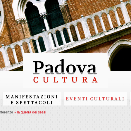
Skip to
main
content
MANIFESTAZIONI
EVENTI CULTURALI
E SPETTACOLI
nferenze
»
la guerra dei sessi