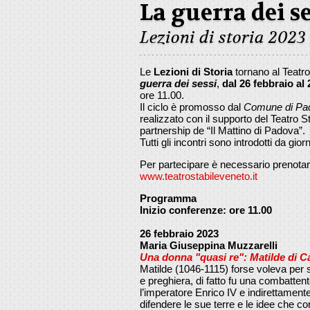
La guerra dei se
Lezioni di storia 2023
Le
Lezioni di Storia
tornano al Teatro
guerra dei sessi
,
dal 26 febbraio al
ore 11.00.
Il ciclo è promosso dal
Comune di Pa
realizzato con il supporto del Teatro 
partnership de “Il Mattino di Padova”.
Tutti gli incontri sono introdotti da gior
Per partecipare è necessario prenotare 
www.teatrostabileveneto.it
Programma
Inizio conferenze: ore 11.00
26 febbraio 2023
Maria Giuseppina Muzzarelli
Una donna "quasi re": Matilde di 
Matilde (1046-1115) forse voleva per sé
e preghiera, di fatto fu una combattent
l’imperatore Enrico IV e indirettamente 
difendere le sue terre e le idee che co