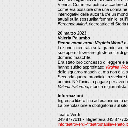
Vienna. Come era potuto accadere che
come era possibile che una donna ne 
interrogativi delle autorità c’è un mo
attuali sulla sessualità femminile, sull’
Fernanda Alfieri
, ricercatrice di Stori
26 marzo 2023
Valeria Palumbo
Penne come armi: Virginia Woolf e l
Lezione incentrata sulla grande scrittr
sue opere di svelare gli stereotipi di ge
dominio maschile.
Era stato loro concesso di leggere e a
hanno subito approfittato:
Virginia Woo
dello sguardo maschile, ma non è la sol
Seconda guerra mondiale, a svelare i
uomini. Né l’unica a pagare per averlo 
Valeria Palumbo
, storica e giornalista.
Informazioni
Ingresso libero fino ad esaurimento dei
La prenotazione è obbligatoria sul sito
Teatro Verdi
049 8777011 - Biglietteria 049 87770
info.teatroverdi@teatrostabileveneto.it