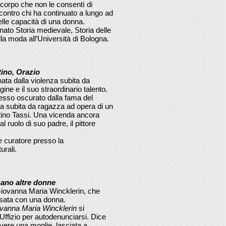
 corpo che non le consentì di
 contro chi ha continuato a lungo ad
elle capacità di una donna.
ato Storia medievale, Storia delle
ella moda all’Università di Bologna.
tino, Orazio
ta dalla violenza subita da
e e il suo straordinario talento.
spesso oscurato dalla fama del
za subita da ragazza ad opera di un
stino Tassi. Una vicenda ancora
 al ruolo di suo padre, il pittore
 e curatore presso la
urali.
ano altre donne
 Giovanna Maria Wincklerin, che
osata con una donna.
vanna Maria Wincklerin
si
Uffizio per autodenunciarsi. Dice
 avere una moglie, lasciata a