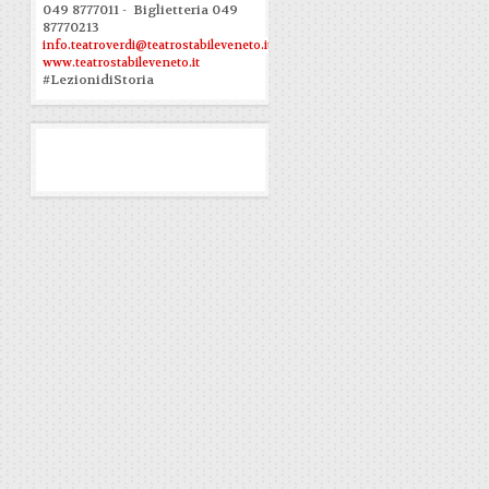
049 8777011 - Biglietteria 049
87770213
info.teatroverdi@teatrostabileveneto.it
www.teatrostabileveneto.it
#LezionidiStoria