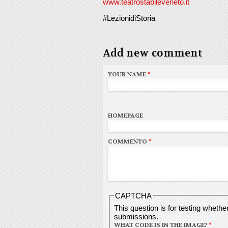
www.teatrostabileveneto.it
#LezionidiStoria
Add new comment
YOUR NAME
*
HOMEPAGE
COMMENTO
*
CAPTCHA
This question is for testing wheth
submissions.
WHAT CODE IS IN THE IMAGE?
*