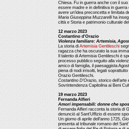
Chiesa. Fu in guerra anche con il suo
essere madre e in definitiva in guerra
avere un’idea preconcetta e limitata d
Maria Giuseppina Muzzarelli
ha insegn
città e Storia e patrimonio culturale d
12 marzo 2023
Costantino d'Orazio
Violenza familiare: Artemisia, Agos
La storia di
Artemisia Gentileschi
segna
ragazza che ha oscurato la sua immagin
Il talento di Artemisia Gentileschi è 
processo pubblico seguito alla violen
amico di famiglia, il paesaggista Ago
piena di nodi irrisolti, legati soprattutto
Orazio Gentileschi.
Costantino D’Orazio
, storico dell’arte
Sovrintendenza Capitolina ai Beni Cult
19 marzo 2023
Fernanda Alfieri
Amori impensabili: donne che spos
Fernanda Alfieri racconta la storia di
denunciò al Sant'Uffizio di essere sp
Un giorno di aprile dell’anno 1725,
Gio
presenta al tribunale romano del Sant’
di essere figlia del Re di Polonia e di