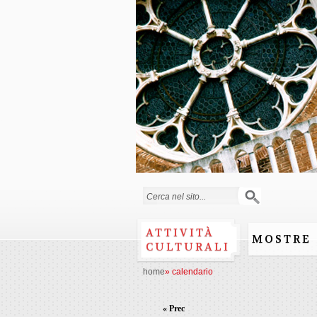
Form di ricerca
ATTIVITÀ
MOSTRE
CULTURALI
home
»
calendario
« Prec