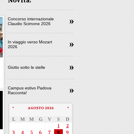
Novità:
Concorso internazionale
Claudio Scimone 2026
In viaggio verso Mozart
2026
Giotto sotto le stelle
Campus estivo Padova
Racconta!
«
»
AGOSTO 2026
L
M
M
G
V
S
D
1
2
3
4
5
6
7
8
9