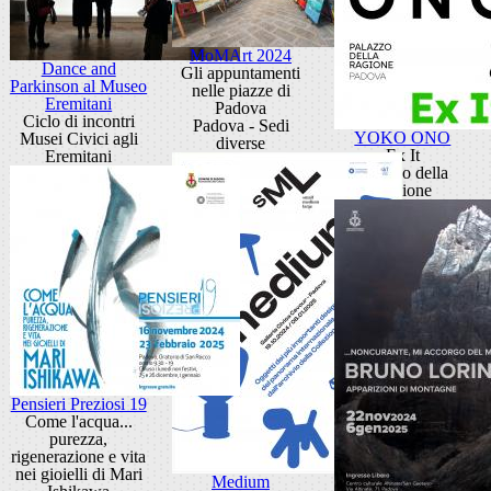
MoMArt 2024
Dance and
Gli appuntamenti
Parkinson al Museo
nelle piazze di
Eremitani
Padova
Ciclo di incontri
Padova - Sedi
YOKO ONO
Musei Civici agli
diverse
Ex It
Eremitani
Palazzo della
Ragione
Pensieri Preziosi 19
Come l'acqua...
purezza,
rigenerazione e vita
nei gioielli di Mari
Medium