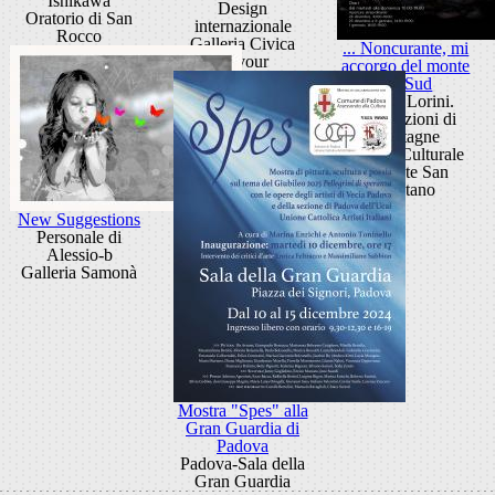
Ishikawa
Design
Oratorio di San
internazionale
Rocco
Galleria Civica
... Noncurante, mi
Cavour
accorgo del monte
del Sud
Bruno Lorini.
Apparizioni di
montagne
Centro Culturale
Altinate San
Gaetano
New Suggestions
Personale di
Alessio-b
Galleria Samonà
Mostra "Spes" alla
Gran Guardia di
Padova
Padova-Sala della
Gran Guardia