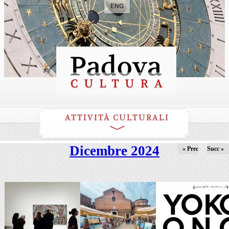
ENG
ATTIVITÀ CULTURALI
Dicembre 2024
« Prec
Succ »