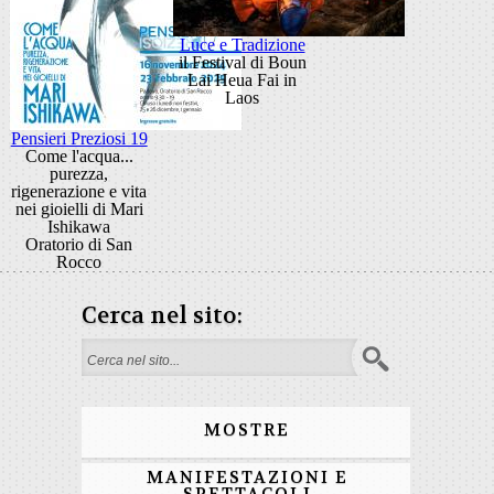
Luce e Tradizione
il Festival di Boun
Lai Heua Fai in
Laos
Pensieri Preziosi 19
Come l'acqua...
purezza,
rigenerazione e vita
nei gioielli di Mari
Ishikawa
Oratorio di San
Rocco
Cerca nel sito:
Form di ricerca
MOSTRE
MANIFESTAZIONI E