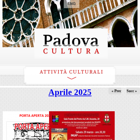
ENG
ATTIVITÀ CULTURALI
Aprile 2025
« Prec
Succ »