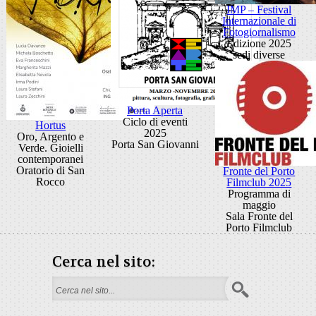
IMP – Festival
Internazionale di
Fotogiornalismo
Edizione 2025
sedi diverse
Porta Aperta
Ciclo di eventi
Hortus
2025
Oro, Argento e
Porta San Giovanni
Verde. Gioielli
contemporanei
Oratorio di San
Fronte del Porto
Rocco
Filmclub 2025
Programma di
maggio
Sala Fronte del
Porto Filmclub
Cerca nel sito:
Form di ricerca