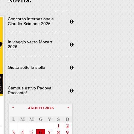
Novità:
Concorso internazionale
Claudio Scimone 2026
In viaggio verso Mozart
2026
Giotto sotto le stelle
Campus estivo Padova
Racconta!
«
»
AGOSTO 2026
L
M
M
G
V
S
D
1
2
3
4
5
6
7
8
9