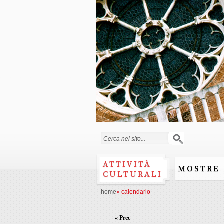
Form di ricerca
ATTIVITÀ
MOSTRE
CULTURALI
home
»
calendario
« Prec