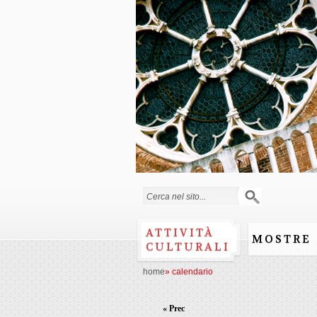
Form di ricerca
ATTIVITÀ
MOSTRE
CULTURALI
home
»
calendario
« Prec