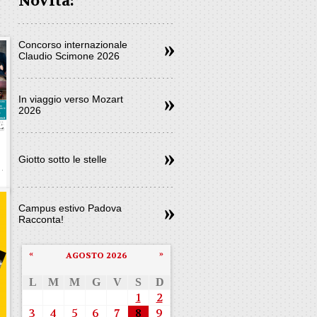
Novità:
Concorso internazionale
Claudio Scimone 2026
In viaggio verso Mozart
2026
Giotto sotto le stelle
Campus estivo Padova
Racconta!
«
»
AGOSTO 2026
L
M
M
G
V
S
D
1
2
3
4
5
6
7
8
9