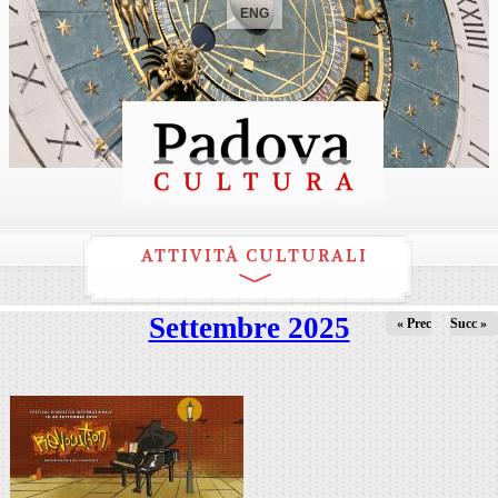
ENG
ATTIVITÀ CULTURALI
Settembre 2025
« Prec
Succ »