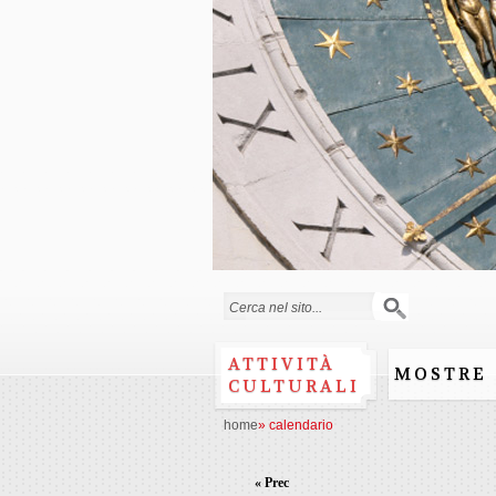
Form di ricerca
ATTIVITÀ
MOSTRE
CULTURALI
home
»
calendario
« Prec