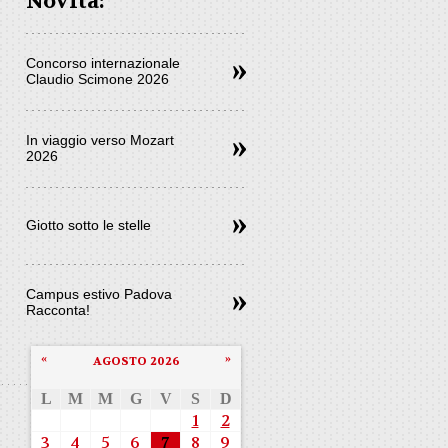
Novità:
Concorso internazionale
Claudio Scimone 2026
In viaggio verso Mozart
2026
Giotto sotto le stelle
Campus estivo Padova
Racconta!
«
»
AGOSTO 2026
L
M
M
G
V
S
D
1
2
3
4
5
6
7
8
9