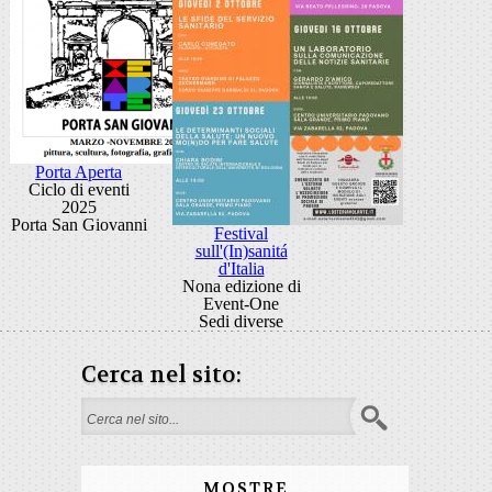
Porta Aperta
Ciclo di eventi
2025
Porta San Giovanni
Festival
sull'(In)sanitá
d'Italia
Nona edizione di
Event-One
Sedi diverse
Cerca nel sito:
Form di ricerca
MOSTRE