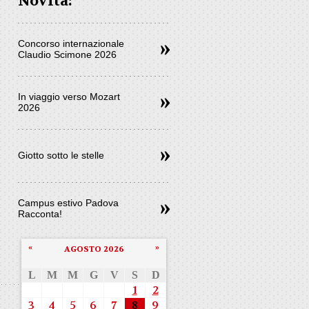
Novità:
Concorso internazionale
Claudio Scimone 2026
In viaggio verso Mozart
2026
Giotto sotto le stelle
Campus estivo Padova
Racconta!
«
»
AGOSTO 2026
L
M
M
G
V
S
D
1
2
3
4
5
6
7
8
9