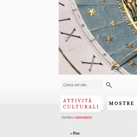
Form di ricerca
ATTIVITÀ
MOSTRE
CULTURALI
home
»
calendario
« Prec