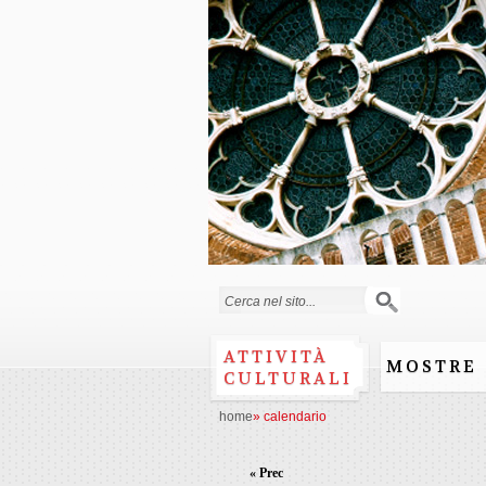
Form di ricerca
ATTIVITÀ
MOSTRE
CULTURALI
home
»
calendario
« Prec