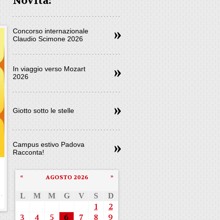
Novità:
Concorso internazionale
Claudio Scimone 2026
In viaggio verso Mozart
2026
Giotto sotto le stelle
Campus estivo Padova
Racconta!
«
»
AGOSTO 2026
L
M
M
G
V
S
D
1
2
3
4
5
6
7
8
9