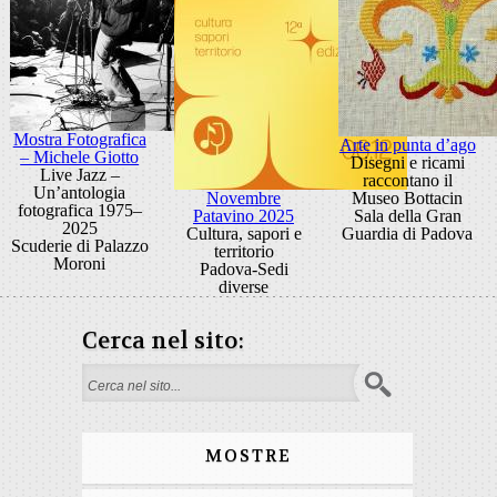
Mostra Fotografica
Arte in punta d’ago
– Michele Giotto
Disegni e ricami
Live Jazz –
raccontano il
Un’antologia
Novembre
Museo Bottacin
fotografica 1975–
Patavino 2025
Sala della Gran
2025
Cultura, sapori e
Guardia di Padova
Scuderie di Palazzo
territorio
Moroni
Padova-Sedi
diverse
Cerca nel sito:
Form di ricerca
MOSTRE