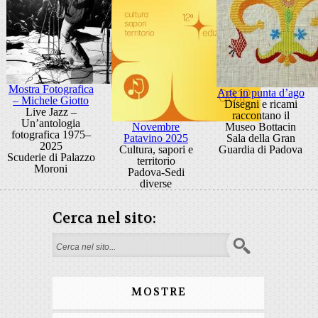
Mostra Fotografica
Arte in punta d’ago
– Michele Giotto
Disegni e ricami
Live Jazz –
raccontano il
Un’antologia
Novembre
Museo Bottacin
fotografica 1975–
Patavino 2025
Sala della Gran
2025
Cultura, sapori e
Guardia di Padova
Scuderie di Palazzo
territorio
Moroni
Padova-Sedi
diverse
Cerca nel sito:
Form di ricerca
MOSTRE