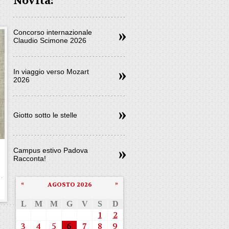
Novità:
Concorso internazionale
Claudio Scimone 2026
In viaggio verso Mozart
2026
Giotto sotto le stelle
Campus estivo Padova
Racconta!
«
»
AGOSTO 2026
L
M
M
G
V
S
D
1
2
3
4
5
6
7
8
9