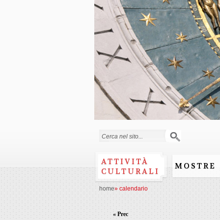
Form di ricerca
ATTIVITÀ
MOSTRE
CULTURALI
home
»
calendario
« Prec