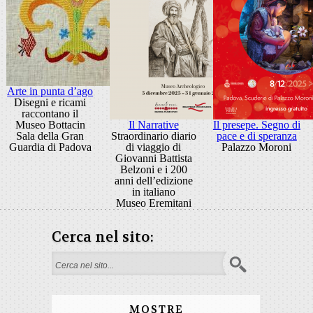
Arte in punta d’ago
Disegni e ricami
raccontano il
Museo Bottacin
Il Narrative
Il presepe. Segno di
Sala della Gran
Straordinario diario
pace e di speranza
Guardia di Padova
di viaggio di
Palazzo Moroni
Giovanni Battista
Belzoni e i 200
anni dell’edizione
in italiano
Museo Eremitani
Cerca nel sito:
Form di ricerca
MOSTRE