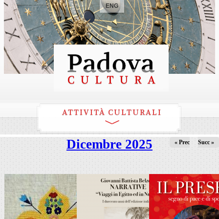
ENG
ATTIVITÀ CULTURALI
Dicembre 2025
« Prec
Succ »