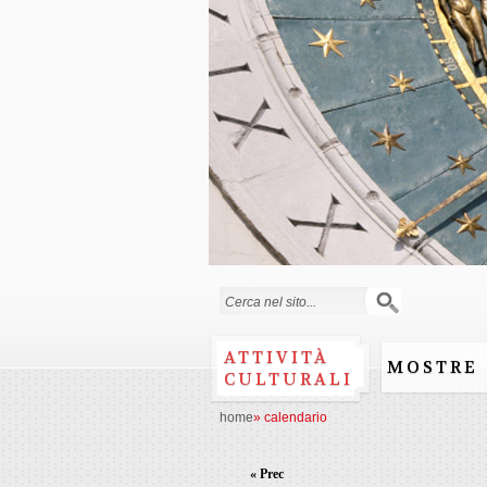
Form di ricerca
ATTIVITÀ
MOSTRE
CULTURALI
home
»
calendario
« Prec