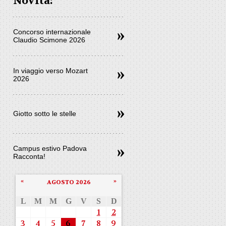
Novità:
Concorso internazionale
Claudio Scimone 2026
In viaggio verso Mozart
2026
Giotto sotto le stelle
Campus estivo Padova
Racconta!
«
»
AGOSTO 2026
L
M
M
G
V
S
D
1
2
3
4
5
6
7
8
9