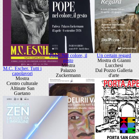
Pope. Nel colore, il
Un certain regard
gesto
Mostra di Gianni
Mostra
Lucchesi
M.C. Escher. Tutti i
Palazzo
Dal Pozzo Galleria
capolavori
Zuckermann
d'arte
Mostra
Centro culturale
Altinate San
Gaetano