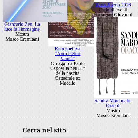
Porta Aperta 2026
Ciclo di eventi
Porta San Giovanni
Giancarlo Zen. La
luce fa l'immagine
Mostra
Museo Eremitani
Retrospettiva
"Anni Delirii
Vanità"
Omaggio a Paolo
Capovilla nell'81°
della nascita
Cattedrale ex
Macello
Sandra Marconato.
Oracoli
Mostra
Museo Eremitani
Cerca nel sito: