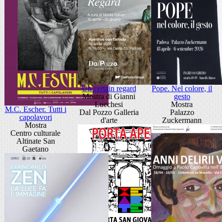
Un certain regard
Pope. Nel colore, il
Mostra di Gianni
gesto
Lucchesi
Mostra
M.C. Escher. Tutti i
Dal Pozzo Galleria
Palazzo
capolavori
d'arte
Zuckermann
Mostra
Centro culturale
Altinate San
Gaetano