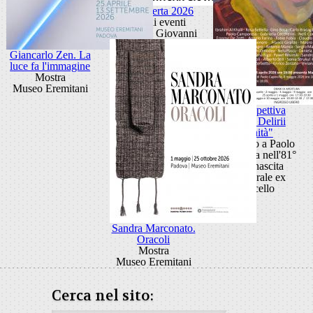
Porta Aperta 2026
Ciclo di eventi
Porta San Giovanni
Giancarlo Zen. La
luce fa l'immagine
Mostra
Museo Eremitani
Retrospettiva
"Anni Delirii
Vanità"
Omaggio a Paolo
Capovilla nell'81°
della nascita
Cattedrale ex
Macello
Sandra Marconato.
Oracoli
Mostra
Museo Eremitani
Cerca nel sito: