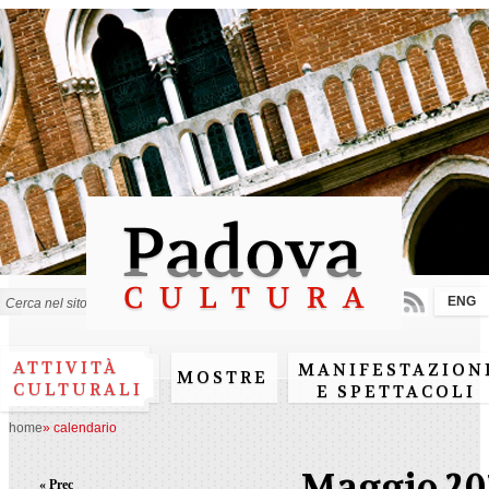
Salta al
contenuto
principale
ENG
Form di ricerca
ATTIVITÀ
MANIFESTAZION
MOSTRE
CULTURALI
E SPETTACOLI
home
»
calendario
Maggio 20
« Prec