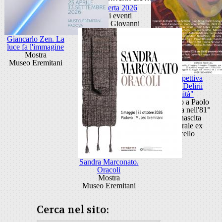
Porta Aperta 2026
Ciclo di eventi
Porta San Giovanni
Giancarlo Zen. La
luce fa l'immagine
Mostra
Museo Eremitani
Retrospettiva
"Anni Delirii
Vanità"
Omaggio a Paolo
Capovilla nell'81°
della nascita
Cattedrale ex
Macello
Sandra Marconato.
Oracoli
Mostra
Museo Eremitani
Cerca nel sito: