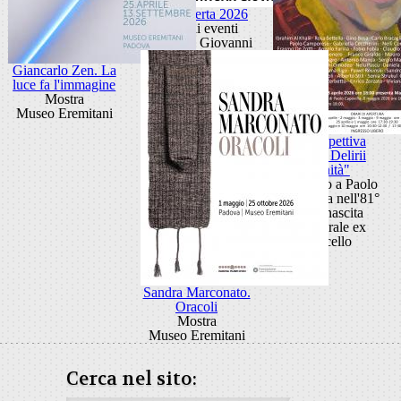
Porta Aperta 2026
Ciclo di eventi
Porta San Giovanni
Giancarlo Zen. La
luce fa l'immagine
Mostra
Museo Eremitani
Retrospettiva
"Anni Delirii
Vanità"
Omaggio a Paolo
Capovilla nell'81°
della nascita
Cattedrale ex
Macello
Sandra Marconato.
Oracoli
Mostra
Museo Eremitani
Cerca nel sito: