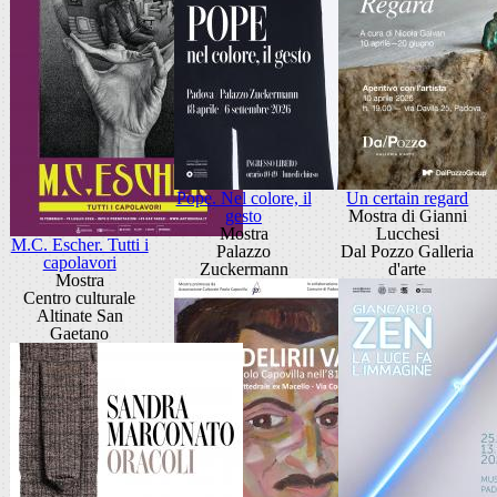
Pope. Nel colore, il
Un certain regard
gesto
Mostra di Gianni
Mostra
Lucchesi
M.C. Escher. Tutti i
Palazzo
Dal Pozzo Galleria
capolavori
Zuckermann
d'arte
Mostra
Centro culturale
Altinate San
Gaetano