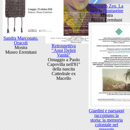
Giancarlo Zen. La
luce fa l'immagine
Mostra
Museo Eremitani
Sandra Marconato.
Oracoli
Retrospettiva
Mostra
"Anni Delirii
Museo Eremitani
Vanità"
Omaggio a Paolo
Capovilla nell'81°
della nascita
Cattedrale ex
Macello
Giardini e paesaggi
raccontano la
storia: la memoria
coloniale nel
presente