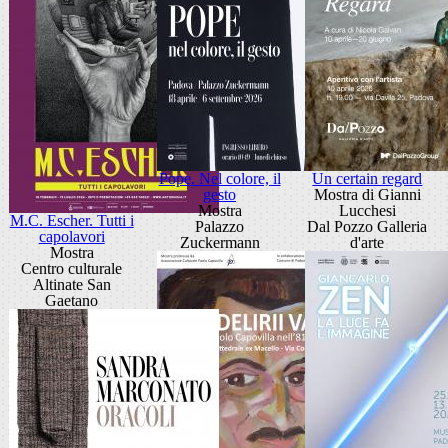
Pope. Nel colore, il
Un certain regard
gesto
Mostra di Gianni
Mostra
Lucchesi
M.C. Escher. Tutti i
Palazzo
Dal Pozzo Galleria
capolavori
Zuckermann
d'arte
Mostra
Centro culturale
Altinate San
Gaetano