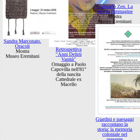
Giancarlo Zen. La
luce fa l'immagine
Mostra
Museo Eremitani
Sandra Marconato.
Oracoli
Retrospettiva
Mostra
"Anni Delirii
Museo Eremitani
Vanità"
Omaggio a Paolo
Capovilla nell'81°
della nascita
Cattedrale ex
Macello
Giardini e paesaggi
raccontano la
storia: la memoria
coloniale nel
presente