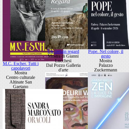
Un certain regard
Pope. Nel colore, il
Mostra di Gianni
gesto
Lucchesi
Mostra
M.C. Escher. Tutti i
Dal Pozzo Galleria
Palazzo
capolavori
d'arte
Zuckermann
Mostra
Centro culturale
Altinate San
Gaetano