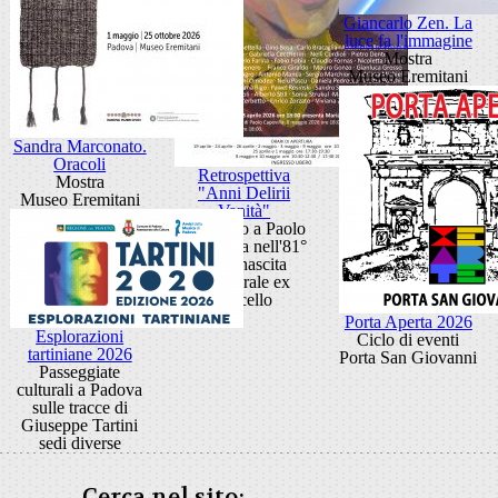
Giancarlo Zen. La
luce fa l'immagine
Mostra
Museo Eremitani
Sandra Marconato.
Oracoli
Retrospettiva
Mostra
"Anni Delirii
Museo Eremitani
Vanità"
Omaggio a Paolo
Capovilla nell'81°
della nascita
Cattedrale ex
Macello
Porta Aperta 2026
Esplorazioni
Ciclo di eventi
tartiniane 2026
Porta San Giovanni
Passeggiate
culturali a Padova
sulle tracce di
Giuseppe Tartini
sedi diverse
Cerca nel sito: