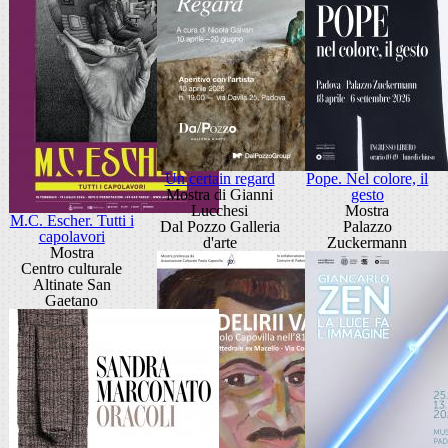
Un certain regard
Pope. Nel colore, il
Mostra di Gianni
gesto
Lucchesi
Mostra
M.C. Escher. Tutti i
Dal Pozzo Galleria
Palazzo
capolavori
d'arte
Zuckermann
Mostra
Centro culturale
Altinate San
Gaetano