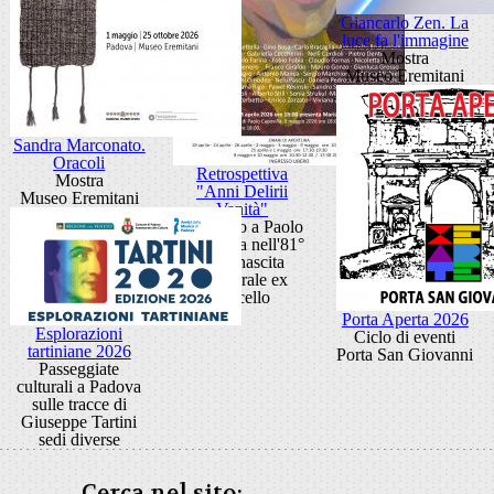
Giancarlo Zen. La
luce fa l'immagine
Mostra
Museo Eremitani
Sandra Marconato.
Oracoli
Retrospettiva
Mostra
"Anni Delirii
Museo Eremitani
Vanità"
Omaggio a Paolo
Capovilla nell'81°
della nascita
Cattedrale ex
Macello
Porta Aperta 2026
Esplorazioni
Ciclo di eventi
tartiniane 2026
Porta San Giovanni
Passeggiate
culturali a Padova
sulle tracce di
Giuseppe Tartini
sedi diverse
Cerca nel sito: