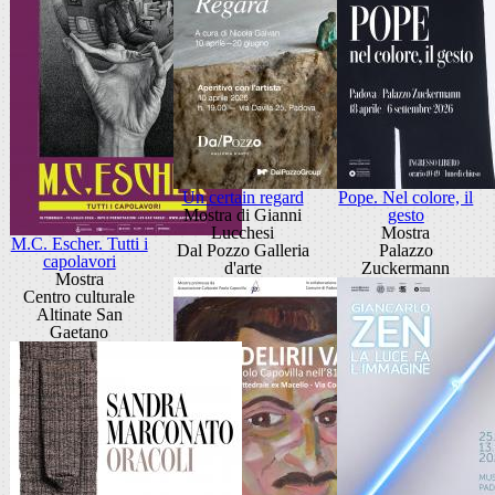
Un certain regard
Pope. Nel colore, il
Mostra di Gianni
gesto
Lucchesi
Mostra
M.C. Escher. Tutti i
Dal Pozzo Galleria
Palazzo
capolavori
d'arte
Zuckermann
Mostra
Centro culturale
Altinate San
Gaetano