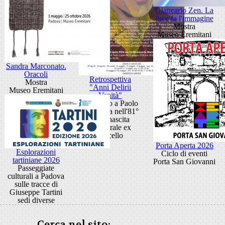
Giancarlo Zen. La
luce fa l'immagine
Mostra
Museo Eremitani
Sandra Marconato.
Oracoli
Retrospettiva
Mostra
"Anni Delirii
Museo Eremitani
Vanità"
Omaggio a Paolo
Capovilla nell'81°
della nascita
Cattedrale ex
Macello
Porta Aperta 2026
Esplorazioni
Ciclo di eventi
tartiniane 2026
Porta San Giovanni
Passeggiate
culturali a Padova
sulle tracce di
Giuseppe Tartini
sedi diverse
Cerca nel sito: